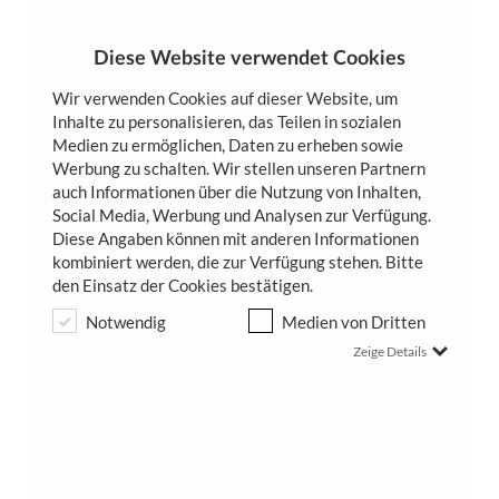
Diese Website verwendet Cookies
Wir verwenden Cookies auf dieser Website, um
Inhalte zu personalisieren, das Teilen in sozialen
BUSINESS
MARKETING
Medien zu ermöglichen, Daten zu erheben sowie
Werbung zu schalten. Wir stellen unseren Partnern
Printwerbung – auch im digitalen
auch Informationen über die Nutzung von Inhalten,
Social Media, Werbung und Analysen zur Verfügung.
Zeitalter relevant
Diese Angaben können mit anderen Informationen
kombiniert werden, die zur Verfügung stehen. Bitte
19. Oktober 2023
0
den Einsatz der Cookies bestätigen.
Notwendig
Medien von Dritten
Zeige Details