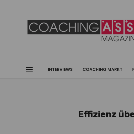
INTERVIEWS
COACHING MARKT
Effizienz üb