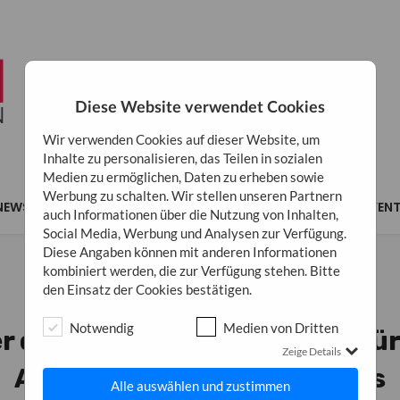
Diese Website verwendet Cookies
Wir verwenden Cookies auf dieser Website, um
Inhalte zu personalisieren, das Teilen in sozialen
Medien zu ermöglichen, Daten zu erheben sowie
Werbung zu schalten. Wir stellen unseren Partnern
NEWS
MARKETING
BUSINESS
INSPIRATION
EVEN
auch Informationen über die Nutzung von Inhalten,
Social Media, Werbung und Analysen zur Verfügung.
Diese Angaben können mit anderen Informationen
kombiniert werden, die zur Verfügung stehen. Bitte
den Einsatz der Cookies bestätigen.
BUSINESS
Notwendig
Medien von Dritten
er den Wolken: Ein Ratgeber fü
Zeige Details
Arbeiten während des Flugs
Alle auswählen und zustimmen