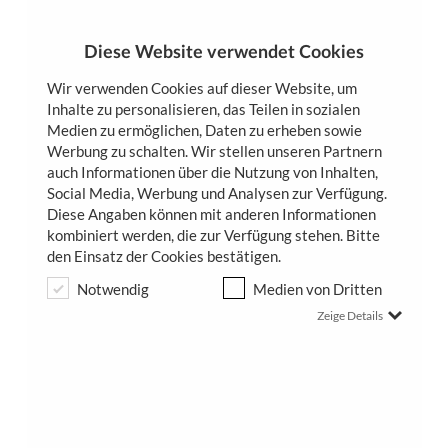
Diese Website verwendet Cookies
Wir verwenden Cookies auf dieser Website, um
Inhalte zu personalisieren, das Teilen in sozialen
COACHINGASS DEUTSCHLAND
INTERVIEWS
Medien zu ermöglichen, Daten zu erheben sowie
Werbung zu schalten. Wir stellen unseren Partnern
Kaan Aslan: Trading ist kein Zocken
auch Informationen über die Nutzung von Inhalten,
Social Media, Werbung und Analysen zur Verfügung.
17. März 2026
0
Diese Angaben können mit anderen Informationen
kombiniert werden, die zur Verfügung stehen. Bitte
den Einsatz der Cookies bestätigen.
Notwendig
Medien von Dritten
Zeige Details