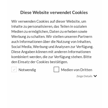
Diese Website verwendet Cookies
Wir verwenden Cookies auf dieser Website, um
Inhalte zu personalisieren, das Teilen in sozialen
INTERVIEWS
Medien zu ermöglichen, Daten zu erheben sowie
Werbung zu schalten. Wir stellen unseren Partnern
Daniel Hostettler über innere
auch Informationen über die Nutzung von Inhalten,
Social Media, Werbung und Analysen zur Verfügung.
Blockaden und echte
Diese Angaben können mit anderen Informationen
Selbstverantwortung
kombiniert werden, die zur Verfügung stehen. Bitte
den Einsatz der Cookies bestätigen.
12. Februar 2026
0
Notwendig
Medien von Dritten
Zeige Details