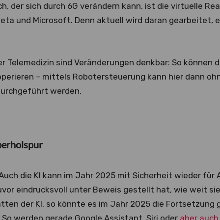
h, der sich durch 6G verändern kann, ist die virtuelle Real
eta und Microsoft. Denn aktuell wird daran gearbeitet, 
er Telemedizin sind Veränderungen denkbar: So können d
 operieren – mittels Robotersteuerung kann hier dann o
 durchgeführt werden.
berholspur
Auch die KI kann im Jahr 2025 mit Sicherheit wieder für
vor eindrucksvoll unter Beweis gestellt hat, wie weit sie
tten der KI, so könnte es im Jahr 2025 die Fortsetzung g
So werden gerade Google Assistant, Siri oder
aber auch