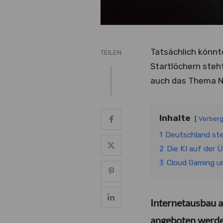
Tatsächlich könnt
TEILEN
Startlöchern steht
auch das Thema Na
Inhalte
Verber
1
Deutschland st
2
Die KI auf der 
3
Cloud Gaming un
Internetausbau a
angeboten werd