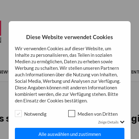
Diese Website verwendet Cookies
Wir verwenden Cookies auf dieser Website, um
Inhalte zu personalisieren, das Teilen in sozialen
Medien zu ermöglichen, Daten zu erheben sowie
Werbung zu schalten. Wir stellen unseren Partnern
NEWS
MARKETING
BUSINESS
INSPIRATION
EVEN
auch Informationen über die Nutzung von Inhalten,
Social Media, Werbung und Analysen zur Verfügung.
Diese Angaben können mit anderen Informationen
kombiniert werden, die zur Verfügung stehen. Bitte
den Einsatz der Cookies bestätigen.
NEWS
Notwendig
Medien von Dritten
s sind die neuesten Technolog
Zeige Details
11. März 2025
0
Alle auswählen und zustimmen