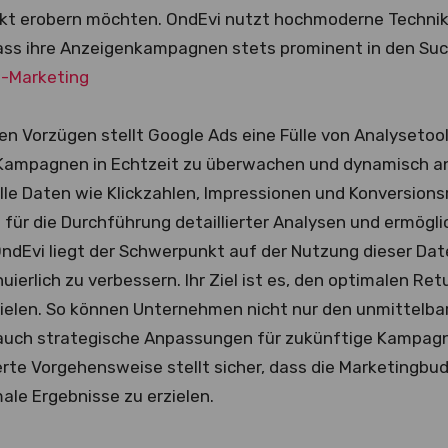
rkt erobern möchten. OndEvi nutzt hochmoderne Techni
dass ihre Anzeigenkampagnen stets prominent in den Suc
l-Marketing
en Vorzügen stellt Google Ads eine Fülle von Analysetoo
 Kampagnen in Echtzeit zu überwachen und dynamisch a
olle Daten wie Klickzahlen, Impressionen und Konversion
für die Durchführung detaillierter Analysen und ermögli
OndEvi liegt der Schwerpunkt auf der Nutzung dieser Dat
erlich zu verbessern. Ihr Ziel ist es, den optimalen Ret
zielen. So können Unternehmen nicht nur den unmittelba
auch strategische Anpassungen für zukünftige Kampagn
te Vorgehensweise stellt sicher, dass die Marketingbud
le Ergebnisse zu erzielen.