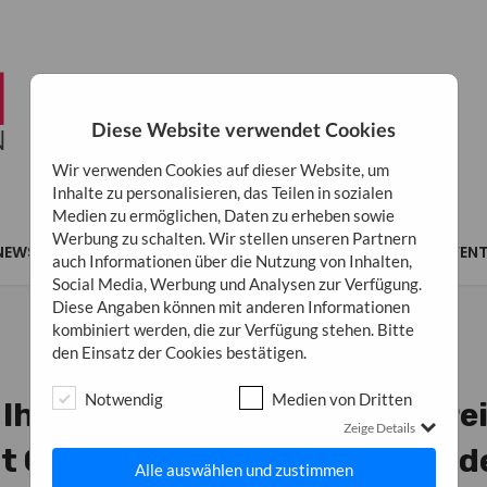
Diese Website verwendet Cookies
Wir verwenden Cookies auf dieser Website, um
Inhalte zu personalisieren, das Teilen in sozialen
Medien zu ermöglichen, Daten zu erheben sowie
Werbung zu schalten. Wir stellen unseren Partnern
NEWS
MARKETING
BUSINESS
INSPIRATION
EVEN
auch Informationen über die Nutzung von Inhalten,
Social Media, Werbung und Analysen zur Verfügung.
Diese Angaben können mit anderen Informationen
kombiniert werden, die zur Verfügung stehen. Bitte
den Einsatz der Cookies bestätigen.
MARKETING
Notwendig
Medien von Dritten
 Ihre Online-Präsenz: Erfolgre
Zeige Details
t Google Ads Services von ond
Alle auswählen und zustimmen