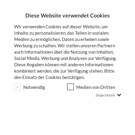
Diese Website verwendet Cookies
Wir verwenden Cookies auf dieser Website, um
Inhalte zu personalisieren, das Teilen in sozialen
BUSINESS
Medien zu ermöglichen, Daten zu erheben sowie
Werbung zu schalten. Wir stellen unseren Partnern
Muss man am Tag der Arbeit wirklich
auch Informationen über die Nutzung von Inhalten,
Social Media, Werbung und Analysen zur Verfügung.
arbeiten? Was Arbeitnehmer wissen
Diese Angaben können mit anderen Informationen
müssen
kombiniert werden, die zur Verfügung stehen. Bitte
den Einsatz der Cookies bestätigen.
25. Juni 2025
0
Notwendig
Medien von Dritten
Zeige Details