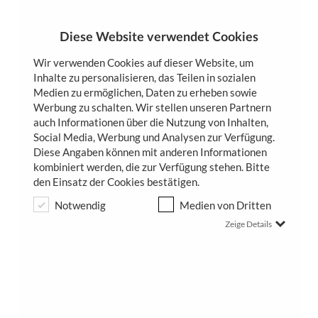
Diese Website verwendet Cookies
Wir verwenden Cookies auf dieser Website, um
Inhalte zu personalisieren, das Teilen in sozialen
INSPIRATION
Medien zu ermöglichen, Daten zu erheben sowie
Werbung zu schalten. Wir stellen unseren Partnern
Trauerschleifen Sprüche über die
auch Informationen über die Nutzung von Inhalten,
Social Media, Werbung und Analysen zur Verfügung.
Freundschaft – Mit einfühlsamen
Diese Angaben können mit anderen Informationen
Worten Abschied nehmen
kombiniert werden, die zur Verfügung stehen. Bitte
den Einsatz der Cookies bestätigen.
24. Juni 2025
0
Notwendig
Medien von Dritten
Zeige Details