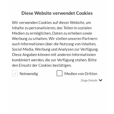
Diese Website verwendet Cookies
Wir verwenden Cookies auf dieser Website, um
Inhalte zu personalisieren, das Teilen in sozialen
MARKETING
BUSINESS
Medien zu ermöglichen, Daten zu erheben sowie
Werbung zu schalten. Wir stellen unseren Partnern
Werbevideo erstellen: 7 unschlagbare
auch Informationen über die Nutzung von Inhalten,
Social Media, Werbung und Analysen zur Verfügung.
Tipps, die deine Zielgruppe
Diese Angaben können mit anderen Informationen
begeistern!
kombiniert werden, die zur Verfügung stehen. Bitte
den Einsatz der Cookies bestätigen.
21. November 2024
0
Notwendig
Medien von Dritten
Zeige Details