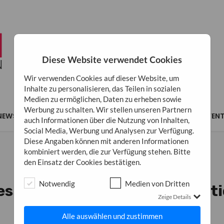
Diese Website verwendet Cookies
Wir verwenden Cookies auf dieser Website, um
Inhalte zu personalisieren, das Teilen in sozialen
Medien zu ermöglichen, Daten zu erheben sowie
Werbung zu schalten. Wir stellen unseren Partnern
NEWS
MARKETING
BUSINESS
INSPIRATION
EVEN
auch Informationen über die Nutzung von Inhalten,
Social Media, Werbung und Analysen zur Verfügung.
Diese Angaben können mit anderen Informationen
kombiniert werden, die zur Verfügung stehen. Bitte
den Einsatz der Cookies bestätigen.
NEWS
Notwendig
Medien von Dritten
essemitteilungen nicht funkti
Zeige Details
du dagegen tun kannst
Alle auswählen und zustimmen