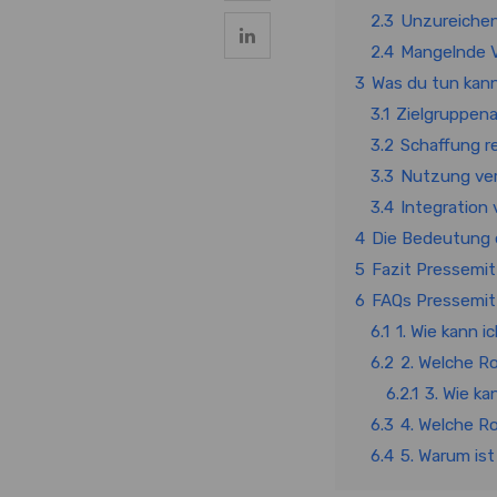
2.3
Unzureiche
2.4
Mangelnde V
3
Was du tun kann
3.1
Zielgruppena
3.2
Schaffung re
3.3
Nutzung ver
3.4
Integration
4
Die Bedeutung e
5
Fazit Pressemit
6
FAQs Pressemit
6.1
1. Wie kann 
6.2
2. Welche R
6.2.1
3. Wie ka
6.3
4. Welche Ro
6.4
5. Warum is