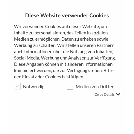
Diese Website verwendet Cookies
Wir verwenden Cookies auf dieser Website, um
Inhalte zu personalisieren, das Teilen in sozialen
UNTERHALTUNG
ALLGEMEIN
Medien zu ermöglichen, Daten zu erheben sowie
Werbung zu schalten. Wir stellen unseren Partnern
Viraler JGA-Content 2026 und was
auch Informationen über die Nutzung von Inhalten,
Social Media, Werbung und Analysen zur Verfügung.
wirklich funktioniert
Diese Angaben können mit anderen Informationen
kombiniert werden, die zur Verfügung stehen. Bitte
13. April 2026
0
den Einsatz der Cookies bestätigen.
Notwendig
Medien von Dritten
Zeige Details