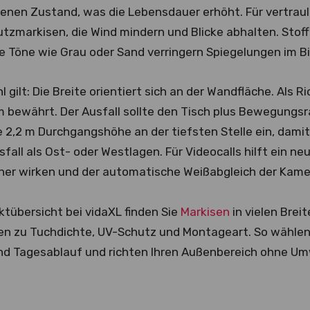
enen Zustand, was die Lebensdauer erhöht. Für vertraul
hutzmarkisen, die Wind mindern und Blicke abhalten. Stof
e Töne wie Grau oder Sand verringern Spiegelungen im Bi
 gilt: Die Breite orientiert sich an der Wandfläche. Als 
m bewährt. Der Ausfall sollte den Tisch plus Bewegungs
e 2,2 m Durchgangshöhe an der tiefsten Stelle ein, dami
all als Ost- oder Westlagen. Für Videocalls hilft ein ne
cher wirken und der automatische Weißabgleich der Kamera
ktübersicht bei vidaXL finden Sie
Markisen
in vielen Brei
en zu Tuchdichte, UV-Schutz und Montageart. So wählen
d Tagesablauf und richten Ihren Außenbereich ohne Um