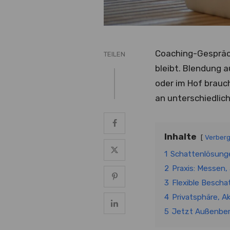
Coaching-Gespräch
TEILEN
bleibt. Blendung 
oder im Hof brauch
an unterschiedlic
Inhalte
Verber
1
Schattenlösunge
2
Praxis: Messen,
3
Flexible Bescha
4
Privatsphäre, A
5
Jetzt Außenbere