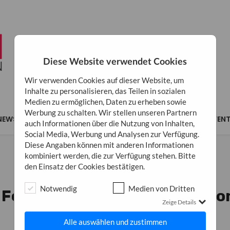
Diese Website verwendet Cookies
Wir verwenden Cookies auf dieser Website, um
Inhalte zu personalisieren, das Teilen in sozialen
Medien zu ermöglichen, Daten zu erheben sowie
Werbung zu schalten. Wir stellen unseren Partnern
NEWS
MARKETING
BUSINESS
INSPIRATION
EVEN
auch Informationen über die Nutzung von Inhalten,
Social Media, Werbung und Analysen zur Verfügung.
Diese Angaben können mit anderen Informationen
kombiniert werden, die zur Verfügung stehen. Bitte
den Einsatz der Cookies bestätigen.
INSPIRATION
ALLGEMEIN
Notwendig
Medien von Dritten
Fokus für Coaching auf Balko
Zeige Details
9. Juli 2026
0
Alle auswählen und zustimmen