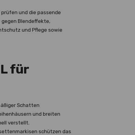
ng prüfen und die passende
n gegen Blendeffekte,
chtschutz und Pflege sowie
L für
mäßiger Schatten
Reihenhäusern und breiten
l verstellt.
ssettenmarkisen schützen das