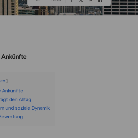
e Ankünfte
gen
e Ankünfte
rägt den Alltag
um und soziale Dynamik
 Bewertung