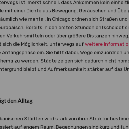
terwegs ist, merkt schnell, dass Ankommen kein einheitl
e mit einer Dichte aus Bewegung, Geräuschen und Über
räumlich wie mental. In Chicago ordnen sich Straßen und V
t europäisch. Bereits in den ersten Stunden entscheidet si
chen Verkehrsmitteln oder über größere Distanzen hinweg
 sich die Möglichkeit, unterwegs auf
weitere Informati
se Anfangsphase ein. Sie hilft dabei, Wege einzuordnen u
hema zu werden. Städte zeigen sich dadurch nicht homog
intergrund bleibt und Aufmerksamkeit stärker auf das U
ägt den Alltag
kanischen Städten wird stark von ihrer Struktur bestimmt
assiert auf engem Raum, Begegnungen sind kurz und fun