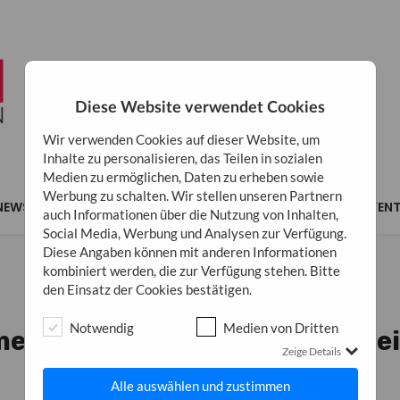
Diese Website verwendet Cookies
Wir verwenden Cookies auf dieser Website, um
Inhalte zu personalisieren, das Teilen in sozialen
Medien zu ermöglichen, Daten zu erheben sowie
Werbung zu schalten. Wir stellen unseren Partnern
NEWS
MARKETING
BUSINESS
INSPIRATION
EVEN
auch Informationen über die Nutzung von Inhalten,
Social Media, Werbung und Analysen zur Verfügung.
Diese Angaben können mit anderen Informationen
kombiniert werden, die zur Verfügung stehen. Bitte
den Einsatz der Cookies bestätigen.
ALLGEMEIN
Notwendig
Medien von Dritten
erikanische Städte im Vergle
Zeige Details
27. Januar 2026
0
Alle auswählen und zustimmen