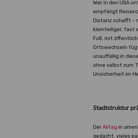
Wer in den USA un
empfängt Reisend
Distanz schafft – 
kleinteiliger, fas
Fuß, mit öffentli
Ortswechseln fügt
unauffällig in die
ohne selbst zum T
Unsicherheit im H
Stadtstruktur pr
Der
Alltag
in ameri
gedacht, vieles p