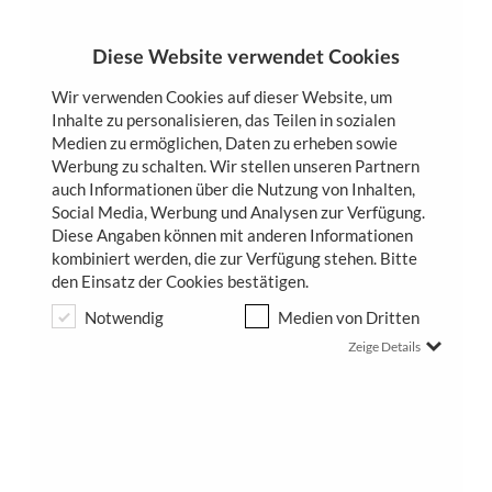
Diese Website verwendet Cookies
Wir verwenden Cookies auf dieser Website, um
Inhalte zu personalisieren, das Teilen in sozialen
BUSINESS
INSPIRATION
Medien zu ermöglichen, Daten zu erheben sowie
Werbung zu schalten. Wir stellen unseren Partnern
Welche Berufe darf man mit
auch Informationen über die Nutzung von Inhalten,
Social Media, Werbung und Analysen zur Verfügung.
Depressionen nicht ausüben? Die
Diese Angaben können mit anderen Informationen
Wahrheit hinter dem Berufsverbot
kombiniert werden, die zur Verfügung stehen. Bitte
den Einsatz der Cookies bestätigen.
16. November 2025
0
Notwendig
Medien von Dritten
Zeige Details