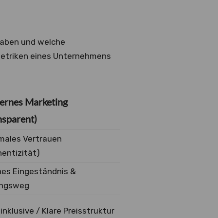
 haben und welche
etriken eines Unternehmens
rnes Marketing
nsparent)
males Vertrauen
entizität)
nes Eingeständnis &
ngsweg
 inklusive / Klare Preisstruktur