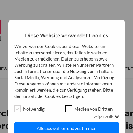
Diese Website verwendet Cookies
Wir verwenden Cookies auf dieser Website, um
Inhalte zu personalisieren, das Teilen in sozialen
Medien zu ermöglichen, Daten zu erheben sowie
Werbung zu schalten. Wir stellen unseren Partnern
NEWS
MARKETING
BUSINESS
INSPIRATION
EVEN
auch Informationen über die Nutzung von Inhalten,
Social Media, Werbung und Analysen zur Verfügung.
Diese Angaben können mit anderen Informationen
kombiniert werden, die zur Verfügung stehen. Bitte
den Einsatz der Cookies bestätigen.
MARKETING
BUSINESS
Notwendig
Medien von Dritten
ch Offenheit: Warum Transpa
Zeige Details
rofitabelste Marketing-Tool i
Alle auswählen und zustimmen