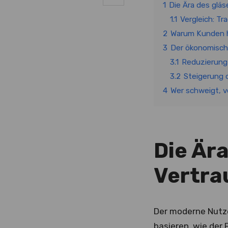
1
Die Ära des glä
1.1
Vergleich: Tr
2
Warum Kunden he
3
Der ökonomisch
3.1
Reduzierung
3.2
Steigerung 
4
Wer schweigt, ve
Die Är
Vertra
Der moderne Nutze
basieren, wie der 