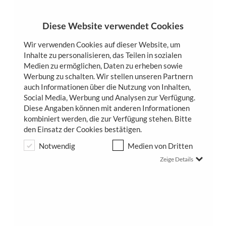
Diese Website verwendet Cookies
Wir verwenden Cookies auf dieser Website, um
Inhalte zu personalisieren, das Teilen in sozialen
BUSINESS
Medien zu ermöglichen, Daten zu erheben sowie
Werbung zu schalten. Wir stellen unseren Partnern
So gelingt eine effiziente Gestaltung
auch Informationen über die Nutzung von Inhalten,
Social Media, Werbung und Analysen zur Verfügung.
des Mitarbeitermanagements
Diese Angaben können mit anderen Informationen
kombiniert werden, die zur Verfügung stehen. Bitte
18. November 2025
0
den Einsatz der Cookies bestätigen.
Notwendig
Medien von Dritten
Zeige Details