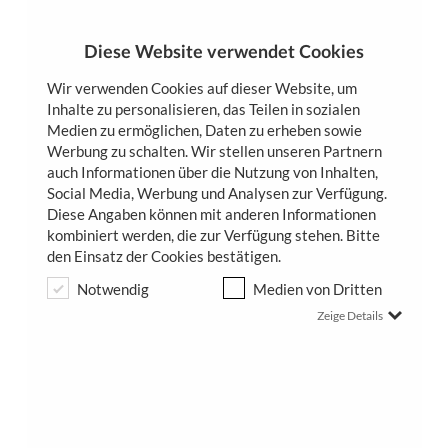
Diese Website verwendet Cookies
Wir verwenden Cookies auf dieser Website, um
Inhalte zu personalisieren, das Teilen in sozialen
INSPIRATION
Medien zu ermöglichen, Daten zu erheben sowie
Werbung zu schalten. Wir stellen unseren Partnern
auch Informationen über die Nutzung von Inhalten,
Social Media, Werbung und Analysen zur Verfügung.
Diese Angaben können mit anderen Informationen
kombiniert werden, die zur Verfügung stehen. Bitte
den Einsatz der Cookies bestätigen.
Notwendig
Medien von Dritten
Zeige Details