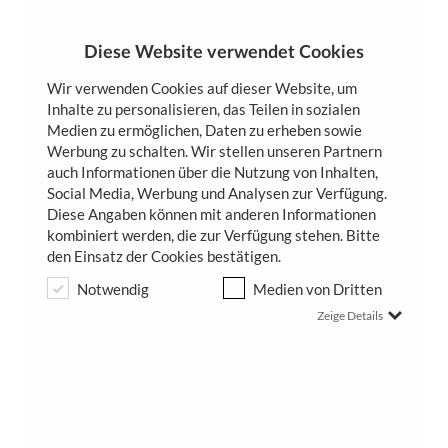
Diese Website verwendet Cookies
Wir verwenden Cookies auf dieser Website, um
Inhalte zu personalisieren, das Teilen in sozialen
NEWS
Medien zu ermöglichen, Daten zu erheben sowie
Werbung zu schalten. Wir stellen unseren Partnern
So bewältigen Sie leichter Ihren
auch Informationen über die Nutzung von Inhalten,
Social Media, Werbung und Analysen zur Verfügung.
täglichen Arbeitsstress
Diese Angaben können mit anderen Informationen
kombiniert werden, die zur Verfügung stehen. Bitte
12. Februar 2025
0
den Einsatz der Cookies bestätigen.
Notwendig
Medien von Dritten
Zeige Details