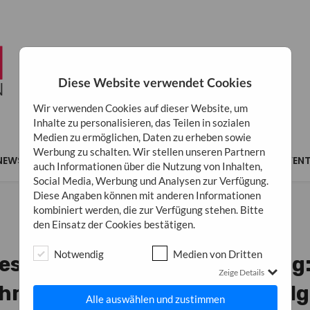
Diese Website verwendet Cookies
Wir verwenden Cookies auf dieser Website, um
Inhalte zu personalisieren, das Teilen in sozialen
Medien zu ermöglichen, Daten zu erheben sowie
Werbung zu schalten. Wir stellen unseren Partnern
NEWS
MARKETING
BUSINESS
INSPIRATION
EVEN
auch Informationen über die Nutzung von Inhalten,
Social Media, Werbung und Analysen zur Verfügung.
Diese Angaben können mit anderen Informationen
kombiniert werden, die zur Verfügung stehen. Bitte
den Einsatz der Cookies bestätigen.
MARKETING
BUSINESS
Notwendig
Medien von Dritten
es für hyperlokales Marketing
Zeige Details
men erreicht man seine Ziel
Alle auswählen und zustimmen