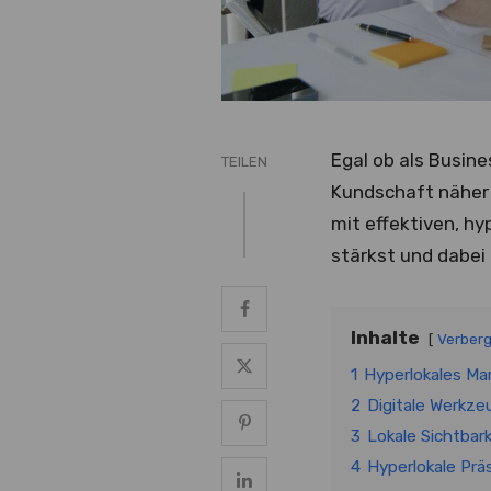
Egal ob als Busine
TEILEN
Kundschaft näher g
mit effektiven, h
stärkst und dabei 
Inhalte
Verber
1
Hyperlokales Ma
2
Digitale Werkze
3
Lokale Sichtbar
4
Hyperlokale Prä