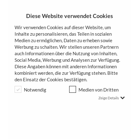
Diese Website verwendet Cookies
Wir verwenden Cookies auf dieser Website, um
Inhalte zu personalisieren, das Teilen in sozialen
BUSINESS
Medien zu ermöglichen, Daten zu erheben sowie
Werbung zu schalten. Wir stellen unseren Partnern
Der Faktor der Geschwindigkeit
auch Informationen über die Nutzung von Inhalten,
Social Media, Werbung und Analysen zur Verfügung.
gewinnt zunehmend an Bedeutung
Diese Angaben können mit anderen Informationen
für das moderne Marketing
kombiniert werden, die zur Verfügung stehen. Bitte
den Einsatz der Cookies bestätigen.
4. August 2025
0
Notwendig
Medien von Dritten
Zeige Details