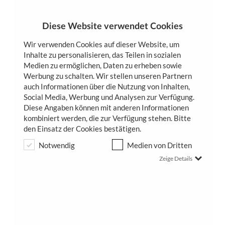
Diese Website verwendet Cookies
Wir verwenden Cookies auf dieser Website, um
Inhalte zu personalisieren, das Teilen in sozialen
SKILLS
Medien zu ermöglichen, Daten zu erheben sowie
Werbung zu schalten. Wir stellen unseren Partnern
Welche Fähigkeiten helfen Ihnen, beim
auch Informationen über die Nutzung von Inhalten,
Social Media, Werbung und Analysen zur Verfügung.
Kartenspiel und im Geschäft zu
Diese Angaben können mit anderen Informationen
gewinnen?
kombiniert werden, die zur Verfügung stehen. Bitte
den Einsatz der Cookies bestätigen.
27. Juni 2024
0
Notwendig
Medien von Dritten
Zeige Details