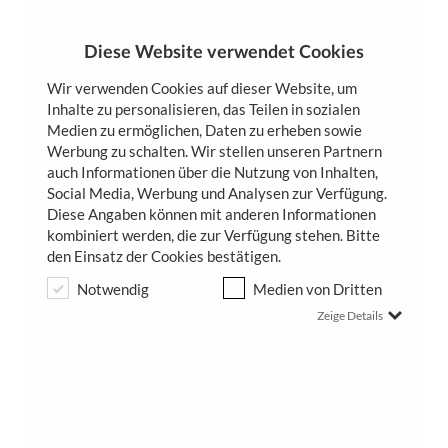
Diese Website verwendet Cookies
Wir verwenden Cookies auf dieser Website, um
Inhalte zu personalisieren, das Teilen in sozialen
Medien zu ermöglichen, Daten zu erheben sowie
Coachingass Redaktion - Dragana
Werbung zu schalten. Wir stellen unseren Partnern
auch Informationen über die Nutzung von Inhalten,
Social Media, Werbung und Analysen zur Verfügung.
Diese Angaben können mit anderen Informationen
kombiniert werden, die zur Verfügung stehen. Bitte
den Einsatz der Cookies bestätigen.
Notwendig
Medien von Dritten
Zeige Details
NEWS